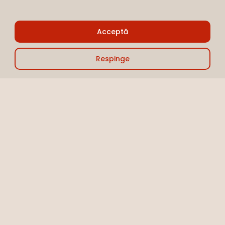
Sub-total:
0,00
lei
Acceptă
Vezi Coșul
Finalizare
Respinge
Salate
Salată cu bulgur, năut,
telemea și verdețuri