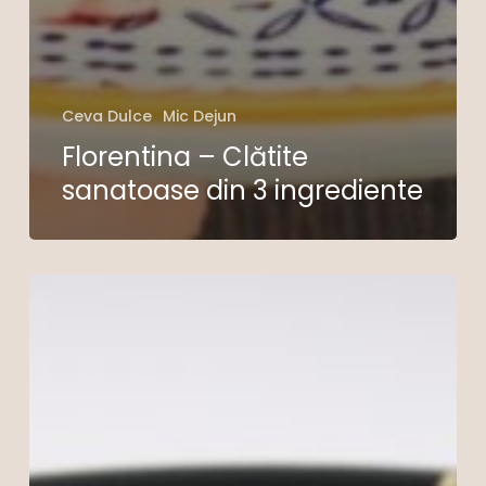
Ceva Dulce
Mic Dejun
Florentina – Clătite
sanatoase din 3 ingrediente
Salată
cu
bulgur,
năut,
telemea
și
verdețuri