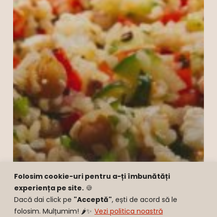
Folosim cookie-uri pentru a-ți îmbunătăți
experiența pe site.
🍪
Dacă dai click pe
"Acceptă"
, ești de acord să le
folosim. Mulțumim! 🌶️✨
Vezi politica noastră