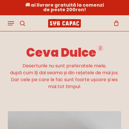
Skip
🚚 ai livrare gratuită la comenzi
de peste 200ron!
to
Close
Cart
Cart
main
Menu
content
search
Ceva Dulce
2
Deserturile nu sunt preferatele mele,
după cum îți dai seama și din rețetele de mai jos.
Dar cele pe care le fac sunt foarte ușoare și ies
mai tot timpul.
Baclava
cu
Hot