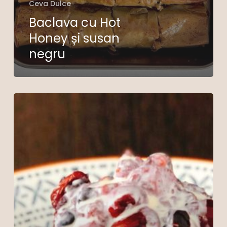
Ceva Dulce
Nu ai niciun produs în coș.
Baclava cu Hot
Honey și susan
Go To Shop
negru
Florentina
–
Clătite
sanatoase
din
3
ingrediente