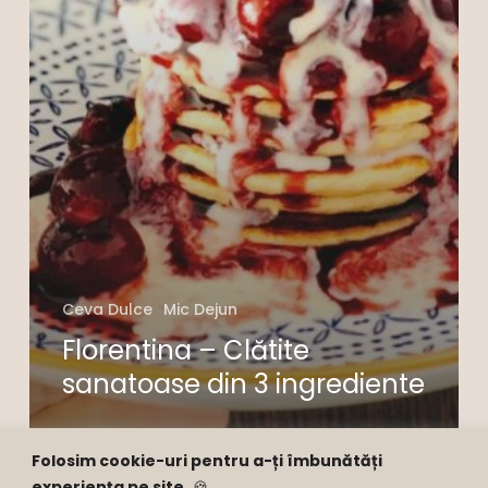
Ceva Dulce
Mic Dejun
Florentina – Clătite
sanatoase din 3 ingrediente
Folosim cookie-uri pentru a-ți îmbunătăți
experiența pe site.
🍪