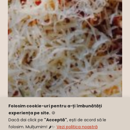
Folosim cookie-uri pentru a-ți îmbunătăți
experiența pe site.
🍪
Dacă dai click pe
"Acceptă"
, ești de acord să le
folosim. Mulțumim! 🌶️✨
Vezi politica noastră