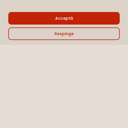
Sub-total:
0,00
lei
Acceptă
Vezi Coșul
Finalizare
Respinge
Paste și Boabe
Principale
Paste cu pulled pork