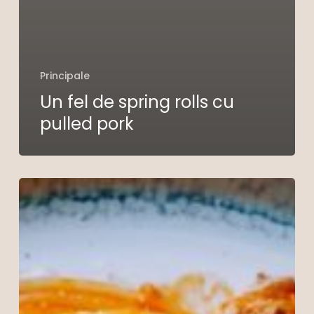
Principale
Un fel de spring rolls cu
pulled pork
Paste
cu
pulled
pork