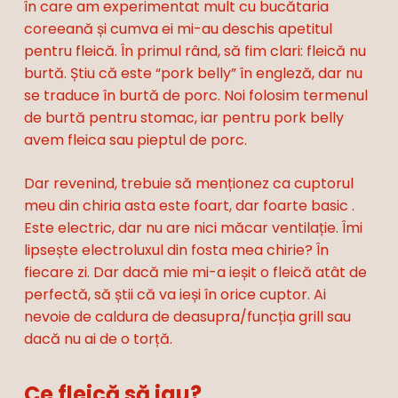
în care am experimentat mult cu bucătaria
coreeană și cumva ei mi-au deschis apetitul
pentru fleică. În primul rând, să fim clari: fleică nu
burtă. Știu că este “pork belly” în engleză, dar nu
se traduce în burtă de porc. Noi folosim termenul
de burtă pentru stomac, iar pentru pork belly
avem fleica sau pieptul de porc.
Dar revenind, trebuie să menționez ca cuptorul
meu din chiria asta este foart, dar foarte basic .
Este electric, dar nu are nici măcar ventilație. Îmi
lipsește electroluxul din fosta mea chirie? În
fiecare zi. Dar dacă mie mi-a ieșit o fleică atât de
perfectă, să știi că va ieși în orice cuptor. Ai
nevoie de caldura de deasupra/funcția grill sau
dacă nu ai de o torță.
Ce fleică să iau?