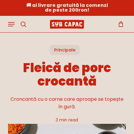
Skip
🚚 ai livrare gratuită la comenzi
de peste 200ron!
to
Close
Cart
Cart
main
Menu
content
search
Principale
Fleică de porc
crocantă
Croncantă cu o carne care aproape se topește
în gură.
3 min read