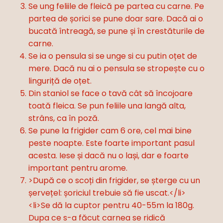
Se ung feliile de fleică pe partea cu carne. Pe
partea de șorici se pune doar sare. Dacă ai o
bucată întreagă, se pune și în crestăturile de
carne.
Se ia o pensula si se unge si cu putin oțet de
mere. Dacă nu ai o pensula se stropește cu o
linguriță de oțet.
Din staniol se face o tavă cât să încojoare
toată fleica. Se pun feliile una langă alta,
strâns, ca în poză.
Se pune la frigider cam 6 ore, cel mai bine
peste noapte. Este foarte important pasul
acesta. Iese și dacă nu o lași, dar e foarte
important pentru arome.
>După ce o scoți din frigider, se șterge cu un
șervețel: șoriciul trebuie să fie uscat.</li>
<li>Se dă la cuptor pentru 40-55m la 180g.
Dupa ce s-a făcut carnea se ridică