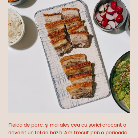
Fleica de porc, și mai ales cea cu șorici crocant a
devenit un fel de bază. Am trecut prin o perioadă