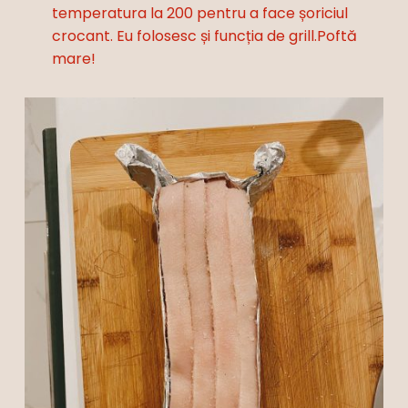
temperatura la 200 pentru a face șoriciul
crocant. Eu folosesc și funcția de grill.Poftă
mare!
Nu ai niciun produs în coș.
Go To Shop