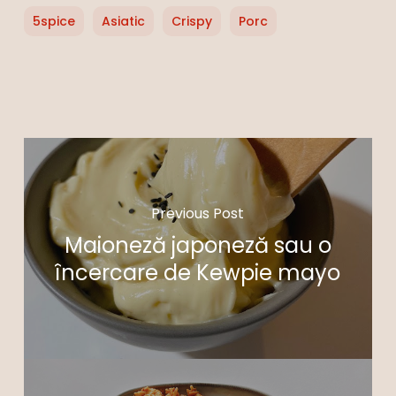
5spice
Asiatic
Crispy
Porc
Previous Post
Maioneză japoneză sau o
încercare de Kewpie mayo