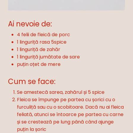
Ai nevoie de:
4 felii de fleică de porc
1 linguriță rasa 5spice
1 linguriță de zahăr
1 linguriță jumătate de sare
puțin oțet de mere
Cum se face:
Se amestecă sarea, zahărul și 5 spice
Fleica se împunge pe partea cu șorici cu o
furculiță sau cu o scobitoare. Dacă nu ai fleica
feliată, atunci se întoarce pe partea cu carne
și se crestează pe lung până când ajunge
puțin la șoric