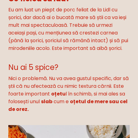
Eu am luat un piept de porc feliat de la Lidl cu
șorici, dar dacă ai o bucată mare să știi ca va ieși
mult mai spectaculoasă. Trebuie să urmezi
aceiași pași, cu mențiunea să crestezi carnea
(până la șorici, șoriciul să rămână intact) și să pui
mirodeniile acolo. Este important să aibă șorici.
Nu ai 5 spice?
Nici o problemă. Nu va avea gustul specific, dar să
știi că nu afectează cu nimic textura cărnii. Este
foarte important
oțetu
l în schimb, si mai ales sa
folosești unul
slab
cum e
oțetul de mere sau cel
de orez.