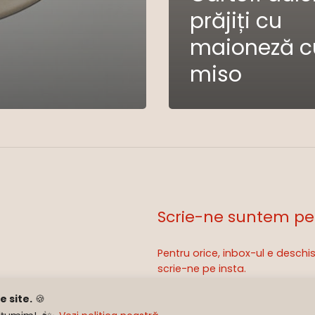
prăjiți cu
maioneză c
miso
Scrie-ne suntem pe
Pentru orice, inbox-ul e desch
Sub-total:
scrie-ne pe insta.
 site.
🍪
hello@subcapac.ro
Ve