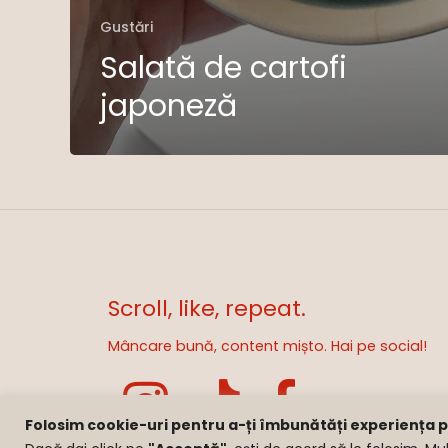
Gustări
Salată de cartofi
japoneză
Scroll, like, repeat.
Mâncare bună, content mișto. Hai pe social!
Folosim cookie-uri pentru a-ți îmbunătăți experiența pe