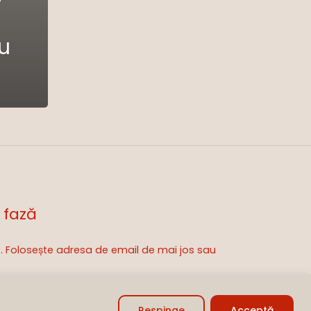
u
 fază
is. Folosește adresa de email de mai jos sau
0,00
lei
zi Coșul
Finalizare
Respinge
Acceptă