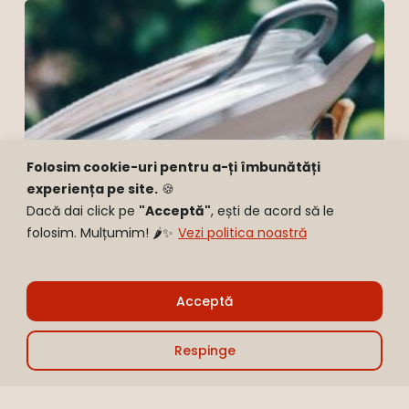
Upgrade
your
fries:
Radăcină
de
pătrunjel
crocantă
Folosim cookie-uri pentru a-ți îmbunătăți
cu
experiența pe site.
🍪
curry
Dacă dai click pe
"Acceptă"
, ești de acord să le
folosim. Mulțumim! 🌶️✨
Vezi politica noastră
Sub-total:
0,00
lei
Acceptă
Vezi Coșul
Finalizare
Respinge