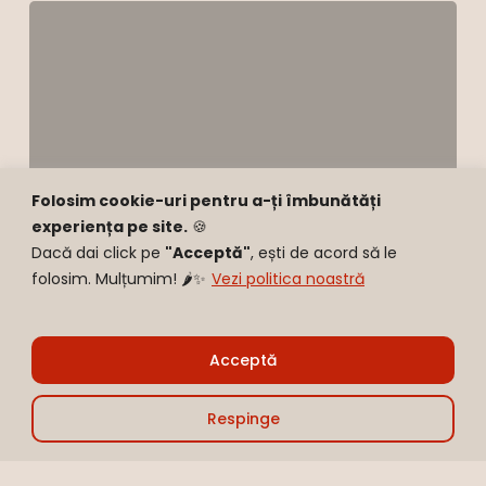
Pui
lipicios
cu
5
ingrediente
Folosim cookie-uri pentru a-ți îmbunătăți
experiența pe site.
🍪
Dacă dai click pe
"Acceptă"
, ești de acord să le
folosim. Mulțumim! 🌶️✨
Vezi politica noastră
Sub-total:
0,00
lei
Acceptă
Vezi Coșul
Finalizare
Respinge