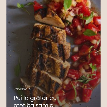
salată
de
roșii
Principale
Pui la grătar cu
oțet balsamic