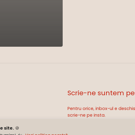
Scrie-ne suntem pe
Pentru orice, inbox-ul e desch
Sub-total:
scrie-ne pe insta.
 site.
🍪
hello@subcapac.ro
Ve