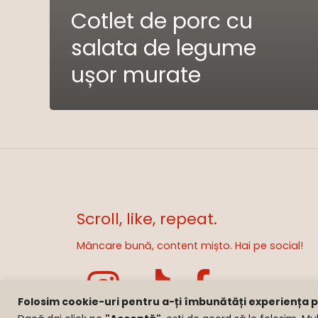
Cotlet de porc cu
salata de legume
ușor murate
Scroll, like, repeat.
Mâncare bună, content mișto. Hai pe social!
Folosim cookie-uri pentru a-ți îmbunătăți experiența pe