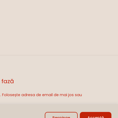
 fază
is. Folosește adresa de email de mai jos sau
0,00
lei
zi Coșul
Finalizare
Respinge
Acceptă