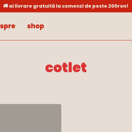
🚚 ai livrare gratuită la comenzi de peste 200ron!
Cart
spre
shop
cotlet