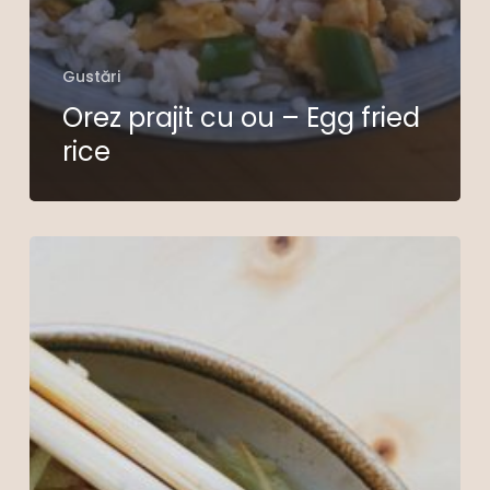
Gustări
Orez prajit cu ou – Egg fried
rice
Stir
fry
de
cartofi
cu
piper
sichuan