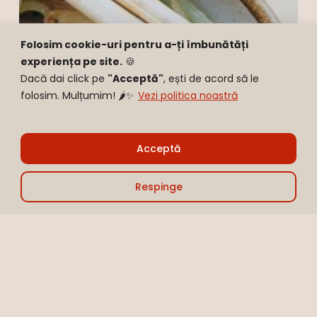
Folosim cookie-uri pentru a-ți îmbunătăți
experiența pe site.
🍪
Dacă dai click pe
"Acceptă"
, ești de acord să le
folosim. Mulțumim! 🌶️✨
Vezi politica noastră
Sub-total:
0,00
lei
Acceptă
Vezi Coșul
Finalizare
Respinge