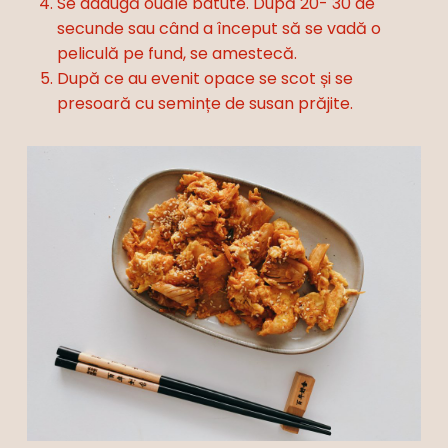
Se adaugă ouăle batute. După 20- 30 de
secunde sau când a început să se vadă o
peliculă pe fund, se amestecă.
După ce au evenit opace se scot și se
presoară cu semințe de susan prăjite.
Nu ai niciun produs în coș.
Go To Shop