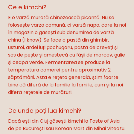
Ce e kimchi?
E o varză murată chinezească picantă. Nu se
folosește varza comună, ci varză napa, care la noi
în magazin o găsești sub denumirea de varză
china (I know). Se face o pastă din ghimbir,
usturoi, ardei iuți gochugaru, pastă de creveți și
sos de pește și amestecă cu fâșii de morcov, gulie
și ceapă verde. Fermentarea se produce la
temperatura camerei pentru aproximativ 2
săptămâni. Asta e rețeta generală, știm foarte
bine că diferă de la familie la familie, cum și la noi
diferă rețetele de murături.
De unde poți lua kimchi?
Dacă ești din Cluj găsești kimchi la Taste of Asia
de pe București sau Korean Mart din Mihai Viteazu.