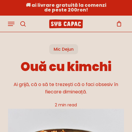
Skip
🚚 ai livrare gratuită la comenzi
de peste 200ron!
to
Close
Cart
Cart
main
Menu
content
search
Mic Dejun
Ouă cu kimchi
Ai grijă, că o să te trezești că o faci obsesiv în
fiecare dimineață.
2 min read