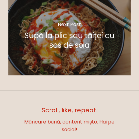
Next Post
Supă la plic sau tăiței cu
sos de soia
Scroll, like, repeat.
Mâncare bună, content mișto. Hai pe
social!