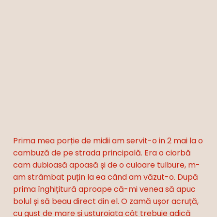
Prima mea porție de midii am servit-o in 2 mai la o
cambuză de pe strada principală. Era o ciorbă
cam dubioasă apoasă și de o culoare tulbure, m-
am strâmbat puțin la ea când am văzut-o. După
prima înghițitură aproape că-mi venea să apuc
bolul și să beau direct din el. O zamă ușor acruță,
cu gust de mare și usturoiata cât trebuie adică