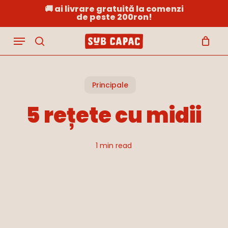
Skip
🚚 ai livrare gratuită la comenzi
de peste 200ron!
to
Close
Cart
Cart
main
Menu
content
search
Principale
5 rețete cu midii
1 min read