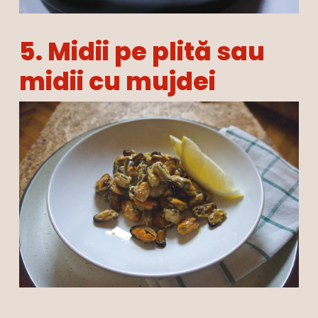
5. Midii pe plită sau
midii cu mujdei