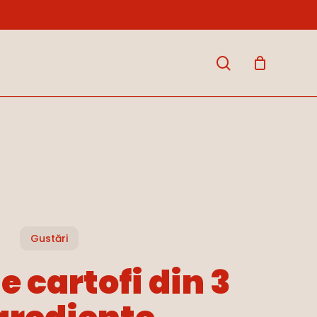
Close
Cart
search
Gustări
e cartofi din 3