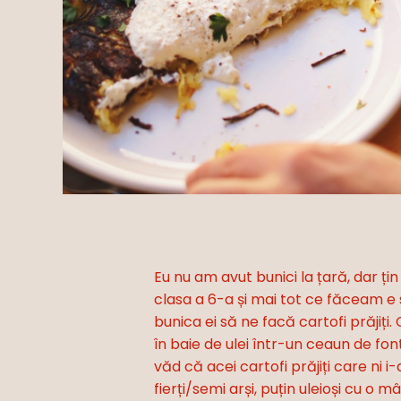
Eu nu am avut bunici la țară, dar ți
clasa a 6-a și mai tot ce făceam e 
bunica ei să ne facă cartofi prăjiți.
în baie de ulei într-un ceaun de fon
văd că acei cartofi prăjiți care ni
fierți/semi arși, puțin uleioși cu