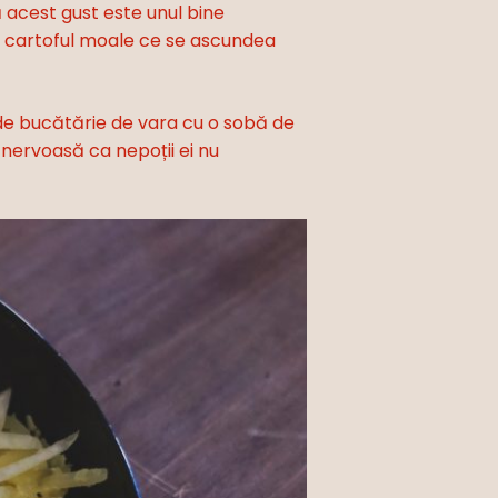
 acest gust este unul bine
și cartoful moale ce se ascundea
e de bucătărie de vara cu o sobă de
 nervoasă ca nepoții ei nu