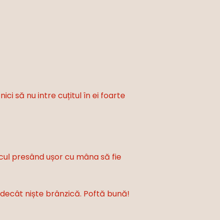
ici să nu intre cuțitul în ei foarte
tecul presând ușor cu mâna să fie
 decât niște brânzică. Poftă bună!