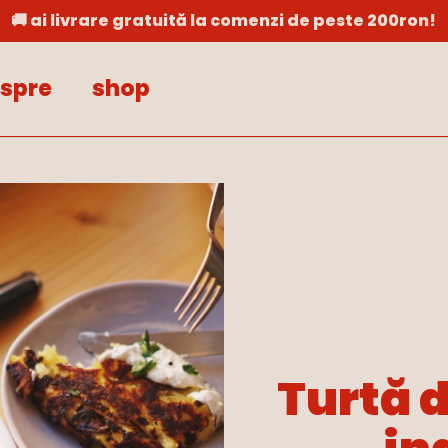
🚚 ai livrare gratuită la comenzi de peste 200ron!
Cart
spre
shop
Turtă d