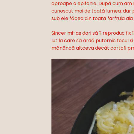
aproape o epifanie. După cum am ma
cunoscut mai de toată lumea, dar p
sub ele făcea din toată farfruia ai
Sincer mi-aș dori să îi reproduc fi
lut la care să ardă puternic focul ș
mănâncă altceva decât cartofi prăj