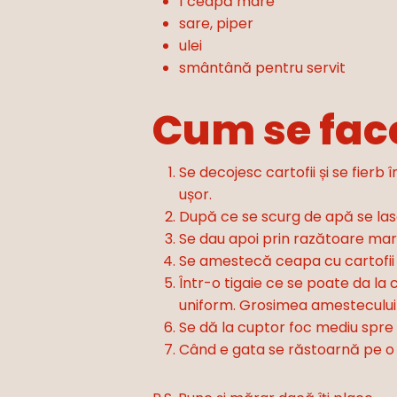
1 ceapă mare
sare, piper
ulei
smântână pentru servit
Cum se fac
Se decojesc cartofii și se fierb î
ușor.
După ce se scurg de apă se lasă
Se dau apoi prin razătoare mare
Se amestecă ceapa cu cartofii 
Într-o tigaie ce se poate da la 
uniform. Grosimea amestecului 
Se dă la cuptor foc mediu spre 
Când e gata se răstoarnă pe o f