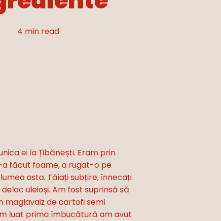
grediente
4 min read
nica ei la Țibănești. Eram prin
 s-a făcut foame, a rugat-o pe
 lumea asta. Tăiați subțire, înnecați
 deloc uleioși. Am fost suprinsă să
un maglavaiz de cartofi semi
d am luat prima îmbucătură am avut