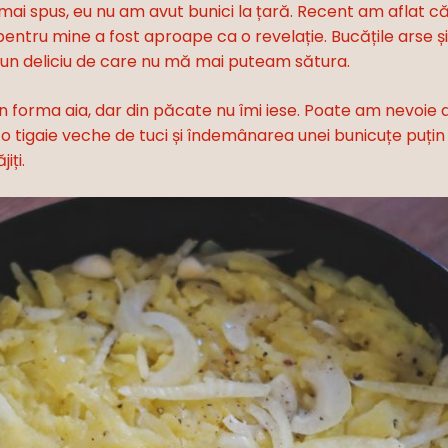
i spus, eu nu am avut bunici la țară. Recent am aflat că
entru mine a fost aproape ca o revelație. Bucățile arse 
a un deliciu de care nu mă mai puteam sătura.
x în forma aia, dar din păcate nu îmi iese. Poate am nevoi
i o tigaie veche de tuci și îndemânarea unei bunicuțe puțin
iți.