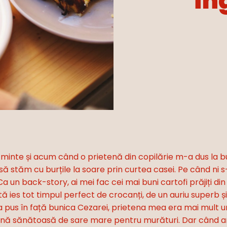
in
n minte și acum când o prietenă din copilărie m-a dus la bu
să stăm cu burțile la soare prin curtea casei. Pe când ni
 Ca un back-story, ai mei fac cei mai buni cartofi prăjiți din
tă ies tot timpul perfect de crocanți, de un auriu superb și
 i-a pus în față bunica Cezarei, prietena mea era mai mult 
 o mână sănătoasă de sare mare pentru murături. Dar cân