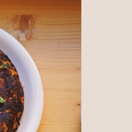
ai niciun produs în coș.
Go To Shop