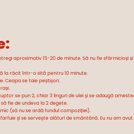
e:
ntregi aproximativ 15-20 de minute. Să nu fie sfârmicioși și n
 la răcit într-o sită pentru 10 minute.
. Ceapa se taie peștișori.
rași.
cuptor se pun 2, chiar 3 linguri de ulei și se adaugă ames
să fie de undeva la 2 degete.
mic (să nu se ardă fundul compoziției).
arfuie și se servește alături de smântână. Eu nu am avut