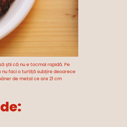
să știi că nu e tocmai rapidă. Pe
ă nu faci o turtiță subțire deoarece
cu mâner de metal ce are 21 cm
 de: