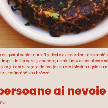
cu gustul acelor cartofi și deși e extraordinar de simplă, 
timpul de fierbere și coacere, un alt lucru esențial este s
ci și arși. Pentru rețeta de mai jos eu am folosit o tigaie 
iaurt, smântână sau brânză.
persoane ai nevoie
nul