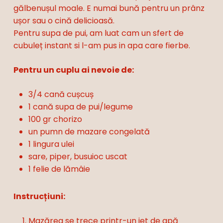
gălbenușul moale. E numai bună pentru un prânz
ușor sau o cină delicioasă.
Pentru supa de pui, am luat cam un sfert de
cubuleț instant si l-am pus in apa care fierbe.
Pentru un cuplu ai nevoie de:
3/4 cană cușcuș
1 cană supa de pui/legume
100 gr chorizo
un pumn de mazare congelată
1 lingura ulei
sare, piper, busuioc uscat
1 felie de lămâie
Instrucțiuni:
Mazărea se trece printr-un jet de apă