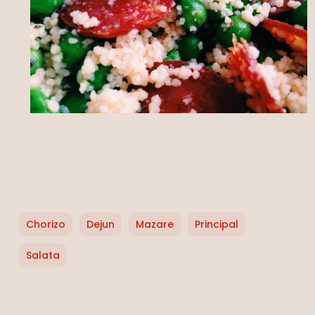
Nu ai niciun produs în coș.
Go To Shop
Chorizo
Dejun
Mazare
Principal
Salata