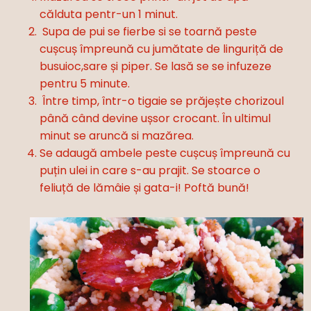
călduta pentr-un 1 minut.
Supa de pui se fierbe si se toarnă peste
cușcuș împreună cu jumătate de linguriță de
busuioc,sare și piper. Se lasă se se infuzeze
pentru 5 minute.
Între timp, într-o tigaie se prăjește chorizoul
până când devine ușsor crocant. În ultimul
minut se aruncă si mazărea.
Se adaugă ambele peste cușcuș împreună cu
puțin ulei in care s-au prajit. Se stoarce o
feliuță de lămâie și gata-i! Poftă bună!