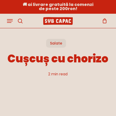
Skip
🚚 ai livrare gratuită la comenzi
de peste 200ron!
to
Close
Cart
Cart
main
Menu
content
search
Salate
Cușcuș cu chorizo
2 min read