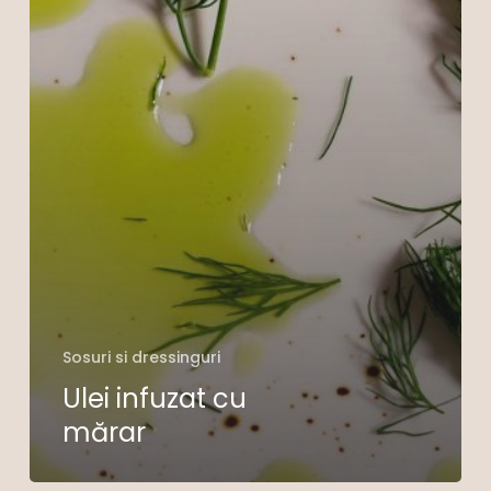
Sosuri si dressinguri
Ulei infuzat cu
mărar
Nu ai niciun produs în coș.