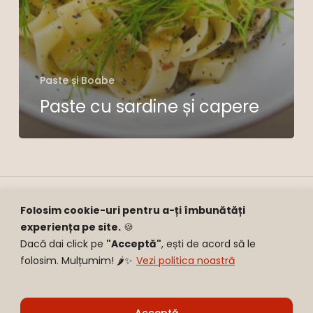
Paste și Boabe
Paste cu sardine și capere
Folosim cookie-uri pentru a-ți îmbunătăți
Scroll, like, repeat.
experiența pe site.
🍪
Dacă dai click pe
"Acceptă"
, ești de acord să le
Mâncare bună, content mișto. Hai pe
folosim. Mulțumim! 🌶️✨
Vezi politica noastră
social!
Sub-total:
0,00
lei
Acceptă