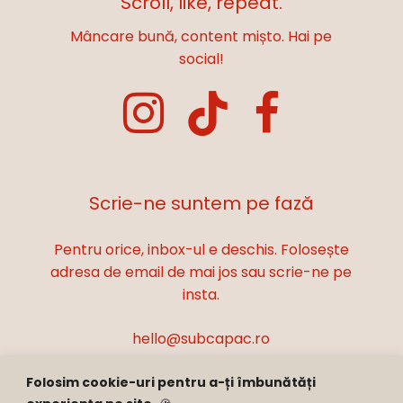
Scroll, like, repeat.
Mâncare bună, content mișto. Hai pe
social!
Scrie-ne suntem pe fază
Pentru orice, inbox-ul e deschis. Folosește
adresa de email de mai jos sau scrie-ne pe
insta.
hello@subcapac.ro
Folosim cookie-uri pentru a-ți îmbunătăți