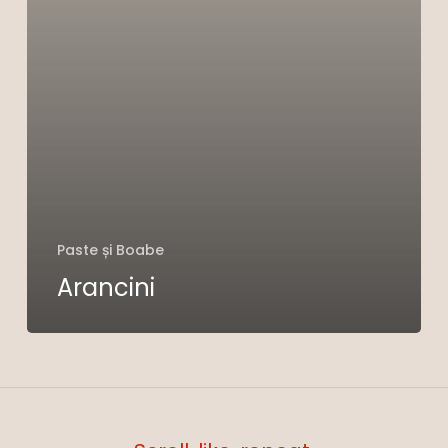
Paste și Boabe
Nu ai niciun produs în coș.
Arancini
Go To Shop