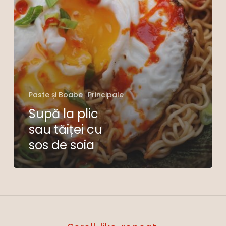
de
soia
Paste și Boabe
Principale
Supă la plic
sau tăiței cu
Nu ai niciun produs în coș.
sos de soia
Go To Shop