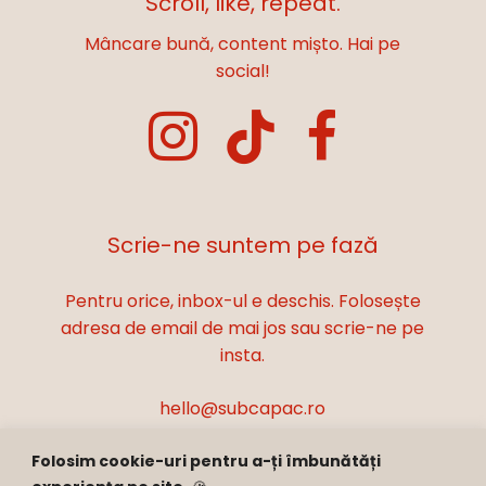
Scroll, like, repeat.
Mâncare bună, content mișto. Hai pe
social!
Scrie-ne suntem pe fază
Pentru orice, inbox-ul e deschis. Folosește
adresa de email de mai jos sau scrie-ne pe
insta.
hello@subcapac.ro
Folosim cookie-uri pentru a-ți îmbunătăți