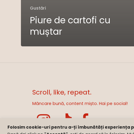
Gustări
Piure de cartofi cu
muștar
Scroll, like, repeat.
Mâncare bună, content mișto. Hai pe social!
Folosim cookie-uri pentru a-ți îmbunătăți experiența pe