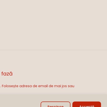
 fază
is. Folosește adresa de email de mai jos sau
0,00
lei
zi Coșul
Finalizare
Respinge
Acceptă