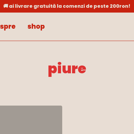
🚚 ai livrare gratuită la comenzi de peste 200ron!
Cart
spre
shop
piure