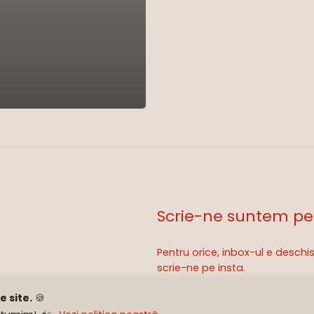
Scrie-ne suntem pe
Pentru orice, inbox-ul e desch
Sub-total:
scrie-ne pe insta.
 site.
🍪
hello@subcapac.ro
Ve