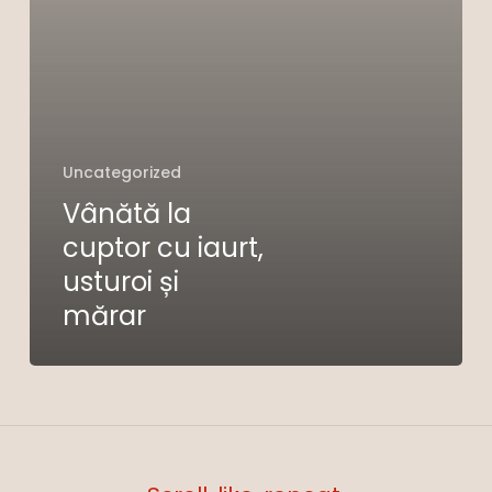
mărar
Uncategorized
Vânătă la
cuptor cu iaurt,
usturoi și
Nu ai niciun produs în coș.
mărar
Go To Shop