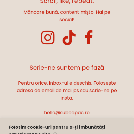
Scroll, like, repeat.
Mâncare bună, content mișto. Hai pe
social!
Scrie-ne suntem pe fază
Pentru orice, inbox-ul e deschis. Folosește
adresa de email de mai jos sau scrie-ne pe
insta.
hello@subcapac.ro
Folosim cookie-uri pentru a-ți îmbunătăți