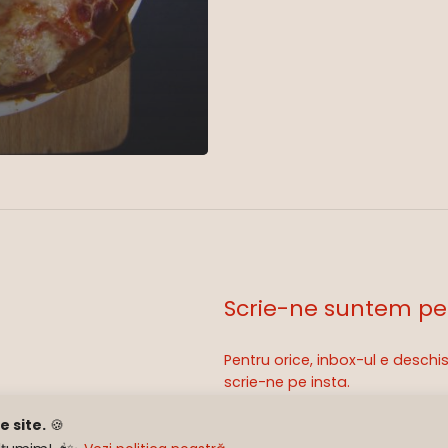
Scrie-ne suntem pe
Pentru orice, inbox-ul e desch
Sub-total:
scrie-ne pe insta.
 site.
🍪
hello@subcapac.ro
Ve