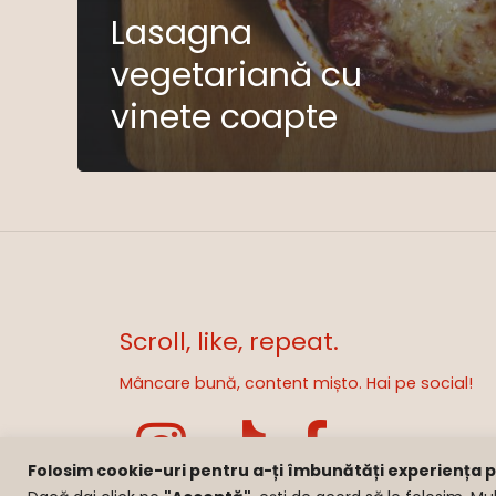
Lasagna
vegetariană cu
vinete coapte
Scroll, like, repeat.
Mâncare bună, content mișto. Hai pe social!
Folosim cookie-uri pentru a-ți îmbunătăți experiența pe