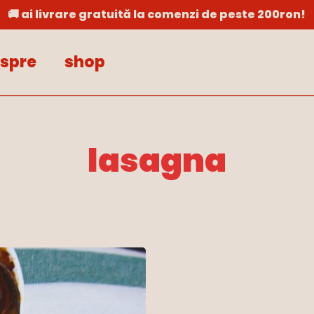
🚚 ai livrare gratuită la comenzi de peste 200ron!
Cart
spre
shop
lasagna