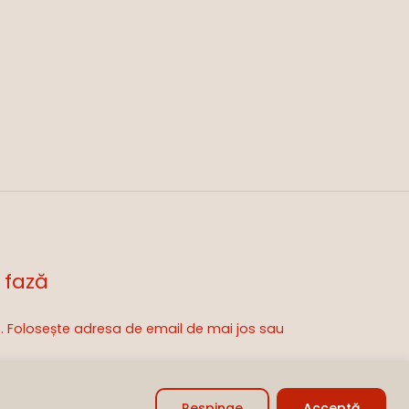
 fază
is. Folosește adresa de email de mai jos sau
0,00
lei
zi Coșul
Finalizare
Respinge
Acceptă