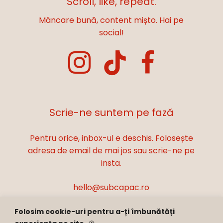
Scroll, like, repeat.
Mâncare bună, content mișto. Hai pe
social!
Scrie-ne suntem pe fază
Pentru orice, inbox-ul e deschis. Folosește
adresa de email de mai jos sau scrie-ne pe
insta.
hello@subcapac.ro
Folosim cookie-uri pentru a-ți îmbunătăți