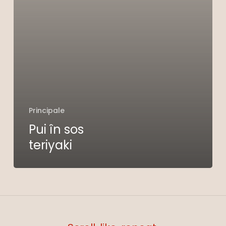
Principale
Pui în sos
Nu ai niciun produs în coș.
teriyaki
Go To Shop