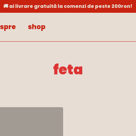
🚚 ai livrare gratuită la comenzi de peste 200ron!
Cart
spre
shop
feta