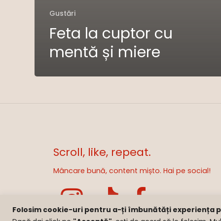
Gustări
Feta la cuptor cu
mentă și miere
Scroll, like, repeat.
Mâncare bună, content mișto. Hai pe social!
Folosim cookie-uri pentru a-ți îmbunătăți experiența pe