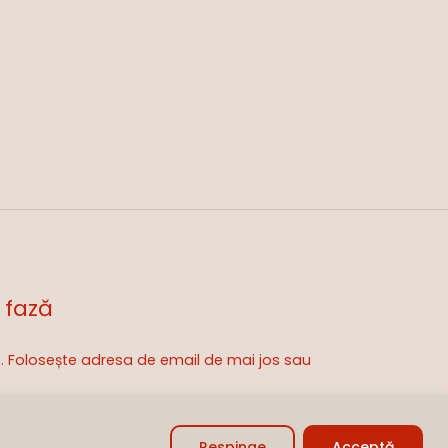
 fază
is. Folosește adresa de email de mai jos sau
0,00
lei
zi Coșul
Finalizare
Respinge
Acceptă