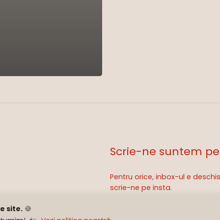
Scrie-ne suntem pe
Pentru orice, inbox-ul e desch
Sub-total:
scrie-ne pe insta.
 site.
🍪
hello@subcapac.ro
Ve