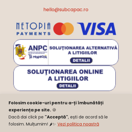
hello@subcapac.ro
Folosim cookie-uri pentru a-ți îmbunătăți
experiența pe site.
🍪
©
2026
Sub Capac
Dacă dai click pe
"Acceptă"
, ești de acord să le
folosim. Mulțumim! 🌶️✨
Vezi politica noastră