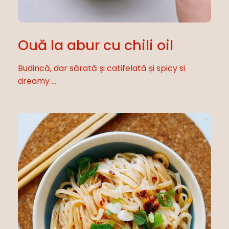
Ouă la abur cu chili oil
Budincă, dar sărată și catifelată și spicy si
dreamy ...