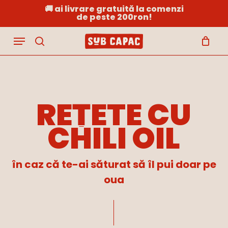
Skip
🚚 ai livrare gratuită la comenzi
de peste 200ron!
to
Close
Cart
Cart
main
Menu
content
search
REȚETE
CU
CHILI
OIL
în caz că te-ai săturat să îl pui doar pe
oua